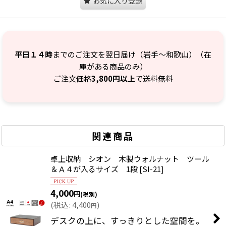
お気に入り登録
平日１４時
までのご注文を翌日届け（岩手～和歌山）（在
庫がある商品のみ）
ご注文価格
3,800円以上
で送料無料
関連商品
卓上収納 シオン 木製ウォルナット ツール
＆Ａ４が入るサイズ 1段
[
SI-21
]
4,000
円
(税別)
(
税込
:
4,400
)
円
デスクの上に、すっきりとした空間を。