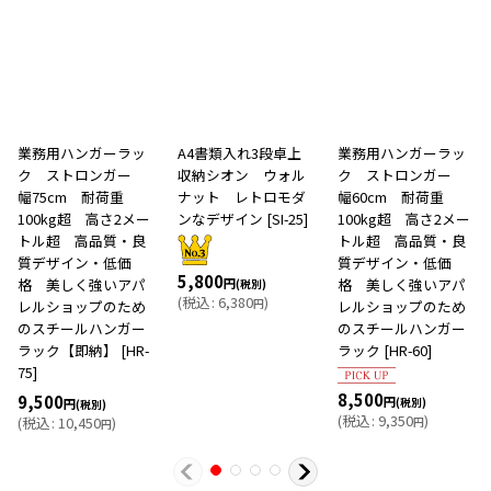
業務用ハンガーラッ
A4書類入れ3段卓上
業務用ハンガーラッ
ク ストロンガー
収納シオン ウォル
ク ストロンガー
幅75cm 耐荷重
ナット レトロモダ
幅60cm 耐荷重
100kg超 高さ2メー
ンなデザイン
[
SI-25
]
100kg超 高さ2メー
トル超 高品質・良
トル超 高品質・良
質デザイン・低価
質デザイン・低価
5,800
格 美しく強いアパ
円
格 美しく強いアパ
(税別)
(
税込
:
6,380
)
レルショップのため
円
レルショップのため
のスチールハンガー
のスチールハンガー
ラック【即納】
[
HR-
ラック
[
HR-60
]
75
]
8,500
9,500
円
円
(税別)
(税別)
(
税込
:
9,350
)
(
税込
:
10,450
)
円
円