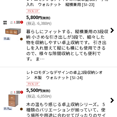
入れ ウォルナット 縦横兼用
[
SI-23
]
5,800
円
(税別)
(
税込
:
6,380
)
円
暮らしにフィットする、縦横兼用の3段収
納 小さめな引き出しが3段で、細々した
物を収納しやすい卓上収納です。 引き出
しを入れ替えて縦にも横にも使用できる
ので、様々な隙間収納としても便利で
す。 ま…
レトロモダンなデザインの卓上2段収納シオ
ン 木製 ウォルナット
[
SI-24
]
5,500
円
(税別)
(
税込
:
6,050
)
円
木の温もり感じる卓上収納シリーズ。 5
種類のバリエーションが揃っていて、使
う場所や用途に合わせてぴったりのサイ