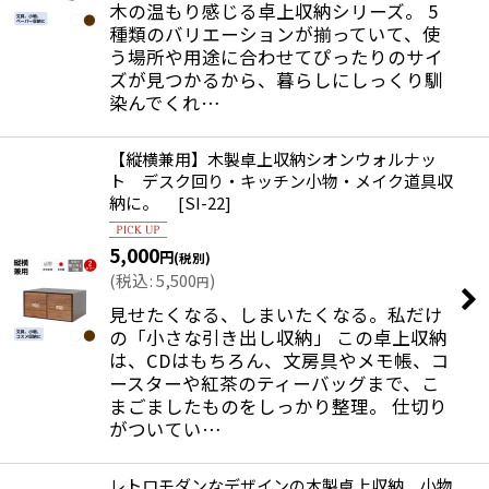
木の温もり感じる卓上収納シリーズ。 5
種類のバリエーションが揃っていて、使
う場所や用途に合わせてぴったりのサイ
ズが見つかるから、暮らしにしっくり馴
染んでくれ…
【縦横兼用】木製卓上収納シオンウォルナッ
ト デスク回り・キッチン小物・メイク道具収
納に。
[
SI-22
]
5,000
円
(税別)
(
税込
:
5,500
)
円
見せたくなる、しまいたくなる。私だけ
の「小さな引き出し収納」 この卓上収納
は、CDはもちろん、文房具やメモ帳、コ
ースターや紅茶のティーバッグまで、こ
まごましたものをしっかり整理。 仕切り
がついてい…
レトロモダンなデザインの木製卓上収納 小物