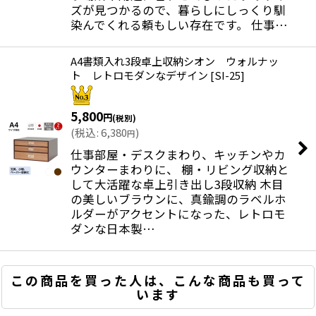
ズが見つかるので、暮らしにしっくり馴
染んでくれる頼もしい存在です。 仕事…
A4書類入れ3段卓上収納シオン ウォルナッ
ト レトロモダンなデザイン
[
SI-25
]
5,800
円
(税別)
(
税込
:
6,380
)
円
仕事部屋・デスクまわり、キッチンやカ
ウンターまわりに、 棚・リビング収納と
して大活躍な卓上引き出し3段収納 木目
の美しいブラウンに、真鍮調のラベルホ
ルダーがアクセントになった、レトロモ
ダンな日本製…
この商品を買った人は、こんな商品も買って
います