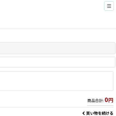
0
円
商品合計
:
買い物を続ける