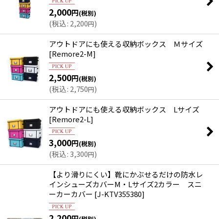
2,000
円
(税別)
絞り込む
(
税込
:
2,200
)
円
アウトドアにも使える収納ボックス Ｍサイズ
[
Remore2-M
]
2,500
円
(税別)
(
税込
:
2,750
)
円
アウトドアにも使える収納ボックス Lサイズ
[
Remore2-L
]
3,000
円
(税別)
(
税込
:
3,300
)
円
【より滑りにくい】靴にかぶせるだけの防水レ
インシューズカバーM・Lサイズ2カラー スニ
ーカーカバー
[
J-KTV355380
]
2,200
円
(税別)