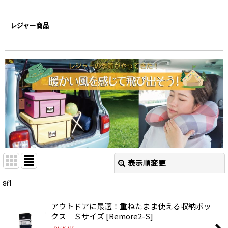
レジャー商品
表示順変更
閉じる
8
件
表示数
:
アウトドアに最適！重ねたまま使える収納ボッ
クス Ｓサイズ
[
Remore2-S
]
並び順
: