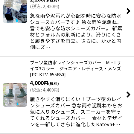
(
税込
:
2,420
)
円
急な雨や泥汚れが心配な時に安心な防水
シュースカバーです♪ 急な雨や泥跳ね、
雪でも安心な防水シューズカバー。 新素
材とフォルムの刷新により、滑りにくさ
と履きやすさを両立。さらに、かかと内
側にズ…
ブーツ型防水レインシューズカバー M・Lサ
イズ3カラー ジュニア・レディース・メンズ
[
PC-KTV-655680
]
4,000
円
(税別)
(
税込
:
4,400
)
円
履きやすく滑りにくい！ブーツ型のレイ
ンシューズカバー 急な雨や泥跳ねからお
気に入りのシューズ、スニーカーを守っ
てくれるシューズカバー。 素材とデザイ
ンを一新してさらに進化したKateva+…