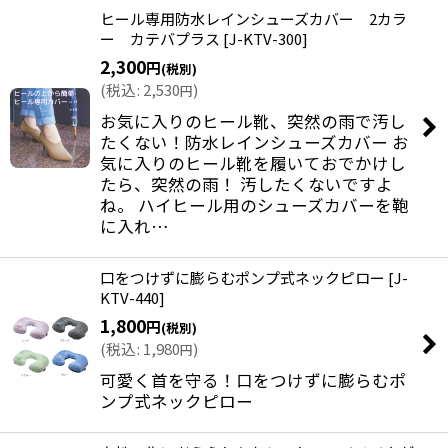
ヒール専用防水レインシューズカバー 2カラ
ー カテバプラス
[
J-KTV-300
]
2,300
円
(税別)
(
税込
:
2,530
)
円
お気に入りのヒール靴、突然の雨で汚し
たくない！防水レインシューズカバー お
気に入りのヒール靴を履いておでかけし
たら、突然の雨！ 汚したくないですよ
ね。 ハイヒール用のシューズカバーを鞄
に入れ…
口をつけずに膨らむポンプ式ネックピロー
[
J-
KTV-440
]
1,800
円
(税別)
(
税込
:
1,980
)
円
可愛く首を守る！口をつけずに膨らむポ
ンプ式ネックピロー