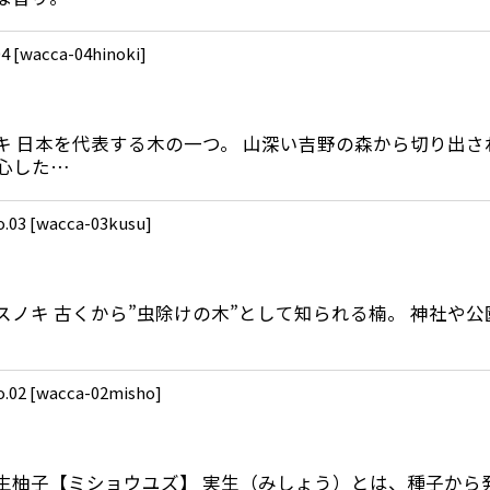
4
[
wacca-04hinoki
]
ノキ 日本を代表する木の一つ。 山深い吉野の森から切り出
心した…
03
[
wacca-03kusu
]
クスノキ 古くから”虫除けの木”として知られる楠。 神社
02
[
wacca-02misho
]
 実生柚子【ミショウユズ】 実生（みしょう）とは、種子か