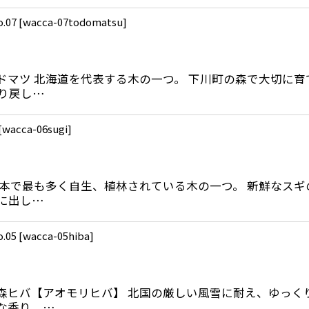
07
[
wacca-07todomatsu
]
トドマツ 北海道を代表する木の一つ。 下川町の森で大切に
り戻し…
[
wacca-06sugi
]
 日本で最も多く自生、植林されている木の一つ。 新鮮なス
に出し…
05
[
wacca-05hiba
]
 青森ヒバ【アオモリヒバ】 北国の厳しい風雪に耐え、ゆっ
な香り。…