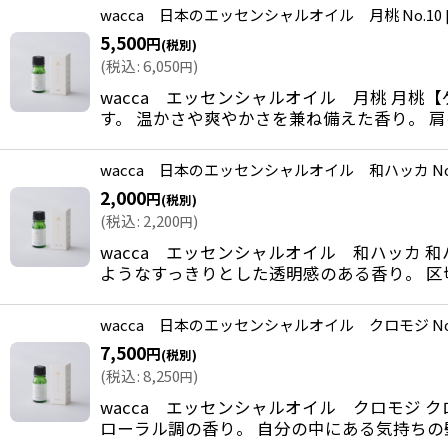
wacca 日本のエッセンシャルオイル 月桃 No.10
5,500
並び順
:
円
(税別)
(
税込
:
6,050
)
円
wacca エッセンシャルオイル 月桃 月
す。 温かさや爽やかさを兼ね備えた香り。 
wacca 日本のエッセンシャルオイル 和ハッカ No.
2,000
円
(税別)
(
税込
:
2,200
)
円
wacca エッセンシャルオイル 和ハッカ
ようなすっきりとした透明感のある香り。 区
wacca 日本のエッセンシャルオイル クロモジ No.
7,500
円
(税別)
(
税込
:
8,250
)
円
wacca エッセンシャルオイル クロモジ 
ローラル調の香り。 自分の中にある気持ちの