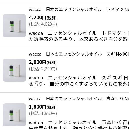
wacca 日本のエッセンシャルオイル トドマツ No.
4,200
円
(税別)
(
税込
:
4,620
)
円
wacca エッセンシャルオイル トドマツ 
た透明感のある香り。 本来あるべき自分を取
wacca 日本のエッセンシャルオイル スギ No.06
2,000
円
(税別)
(
税込
:
2,200
)
円
wacca エッセンシャルオイル スギ スギ
る香り。 自分の中にくすぶっているものを外
wacca 日本のエッセンシャルオイル 青森ヒバ No.
1,800
円
(税別)
(
税込
:
1,980
)
円
wacca エッセンシャルオイル 青森ヒバ
虫効果を持ちます。 強さと安定感のある神聖