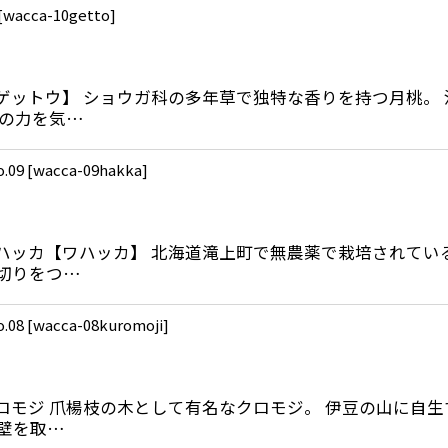
[
wacca-10getto
]
桃【ゲットウ】 ショウガ科の多年草で独特な香りを持つ月桃
絞り込む
肩の力を気…
09
[
wacca-09hakka
]
 和ハッカ【ワハッカ】 北海道滝上町で無農薬で栽培されて
切りをつ…
08
[
wacca-08kuromoji
]
クロモジ 爪楊枝の木として有名なクロモジ。 伊豆の山に自
壁を取…