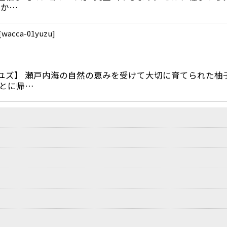
らか…
[
wacca-01yuzu
]
子【ユズ】 瀬戸内海の自然の恵みを受けて大切に育てられた
さとに帰…